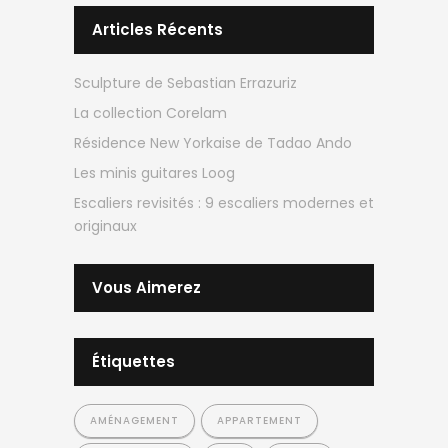
Articles Récents
Sculpture de Sebastian Errazuriz
La collection Corelam
Résidence New Yorkaise de Tadao Ando
Les minis guitares Loog
Escaliers revisités : 9 escaliers modernes et
originaux
Vous Aimerez
Étiquettes
AMÉNAGEMENT
APPARTEMENT