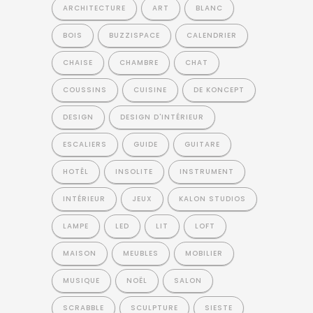
ARCHITECTURE
ART
BLANC
BOIS
BUZZISPACE
CALENDRIER
CHAISE
CHAMBRE
CHAT
COUSSINS
CUISINE
DE KONCEPT
DESIGN
DESIGN D'INTÉRIEUR
ESCALIERS
GUIDE
GUITARE
HOTÊL
INSOLITE
INSTRUMENT
INTÉRIEUR
JEUX
KALON STUDIOS
LAMPE
LED
LIT
LOFT
MAISON
MEUBLES
MOBILIER
MUSIQUE
NOËL
SALON
SCRABBLE
SCULPTURE
SIESTE