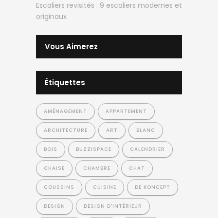
Escaliers revisités : 9 escaliers modernes et
originaux
Vous Aimerez
Étiquettes
AMÉNAGEMENT
APPARTEMENT
ARCHITECTURE
ART
BLANC
BOIS
BUZZISPACE
CALENDRIER
CHAISE
CHAMBRE
CHAT
COUSSINS
CUISINE
DE KONCEPT
DESIGN
DESIGN D'INTÉRIEUR