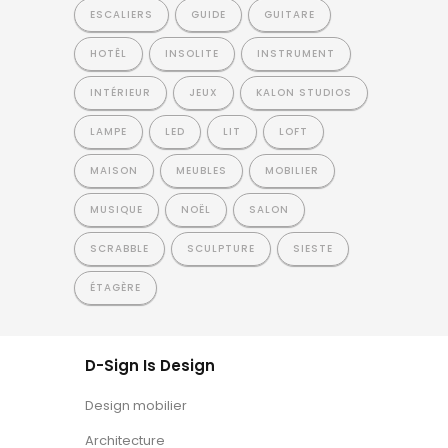
ESCALIERS
GUIDE
GUITARE
HOTÊL
INSOLITE
INSTRUMENT
INTÉRIEUR
JEUX
KALON STUDIOS
LAMPE
LED
LIT
LOFT
MAISON
MEUBLES
MOBILIER
MUSIQUE
NOËL
SALON
SCRABBLE
SCULPTURE
SIESTE
ÉTAGÈRE
D-Sign Is Design
Design mobilier
Architecture