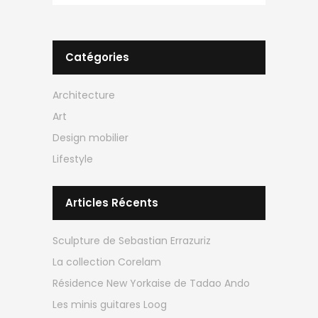
Catégories
Architecture
Art
Design mobilier
Lifestyle
Articles Récents
Sculpture de Sebastian Errazuriz
La collection Corelam
Résidence New Yorkaise de Tadao Ando
Les minis guitares Loog