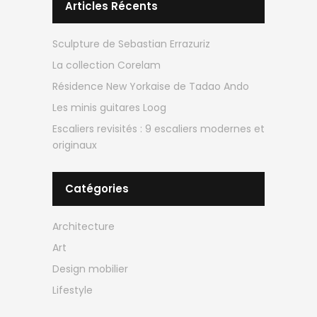
Articles Récents
Sculpture de Sebastian Errazuriz
La collection Corelam
Résidence New Yorkaise de Tadao Ando
Les minis guitares Loog
Escaliers revisités : 9 escaliers modernes et
originaux
Catégories
Architecture
Art
Design mobilier
Lifestyle