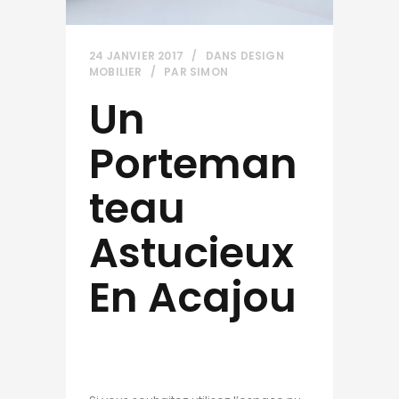
24 JANVIER 2017
DANS
DESIGN
MOBILIER
PAR
SIMON
Un
Porteman
Teau
Astucieux
En Acajou