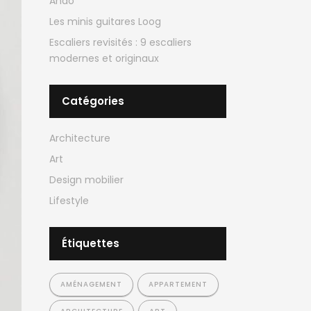
Ando
Les minis guitares Loog
Escaliers revisités : 9 escaliers
modernes et originaux
Catégories
Architecture
Art
Design mobilier
Lifestyle
Étiquettes
AMÉNAGEMENT
APPARTEMENT