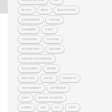
ARCHITECTURE
ART
BLANC
BOIS
BUZZISPACE
CALENDRIER
CHAISE
CHAMBRE
CHAT
COUSSINS
CUISINE
DE KONCEPT
DESIGN
DESIGN D'INTÉRIEUR
ESCALIERS
GUIDE
GUITARE
HOTÊL
INSOLITE
INSTRUMENT
INTÉRIEUR
JEUX
KALON STUDIOS
LAMPE
LED
LIT
LOFT