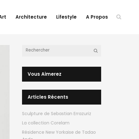
Art
Architecture
Lifestyle
A Propos
Vous Aimerez
Articles Récents
Sculpture de Sebastian Errazuriz
La collection Corelam
Résidence New Yorkaise de Tadao